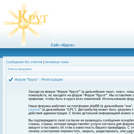
Сайт «Круга»
Сообщения без ответов
|
Активные темы
Список форумов
Форум "Круга" - Регистрация
Заходя на форум “Форум "Круга"” (в дальнейшем «мы», «нас», «наш»,
пожалуйста, не заходите на форум “Форум "Круга"”. Мы оставляем 
правилам, чтобы быть в курсе всех изменений. Использование фор
Наши форумы работают на платформе phpBB (в дальнейшем “они”, “и
License
” (в дальнейшем “GPL”). Дистрибутив может быть загружен 
действия администрации. С более детальной информацией можно о
Вы подтверждаете своё согласие не размещать сообщения оскорбите
страны, страны, которая предоставляет услуги хостинга для фору
аккаунт и поставить об этом в известность Вашего провайдера. С э
своему усмотрению переместить, закрыть, редактировать, или удал