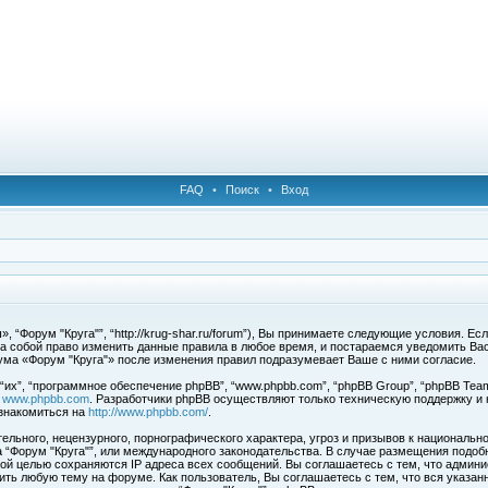
FAQ
•
Поиск
•
Вход
 “Форум "Круга"”, “http://krug-shar.ru/forum”), Вы принимаете следующие условия. Е
за собой право изменить данные правила в любое время, и постараемся уведомить Ва
ума «Форум "Круга"» после изменения правил подразумевает Ваше с ними согласие.
х”, “программное обеспечение phpBB”, “www.phpbb.com”, “phpBB Group”, “phpBB Team
с
www.phpbb.com
. Разработчики phpBB осуществляют только техническую поддержку и
знакомиться на
http://www.phpbb.com/
.
льного, нецензурного, порнографического характера, угроз и призывов к национальн
ма “Форум "Круга"”, или международного законодательства. В случае размещения под
той целью сохраняются IP адреса всех сообщений. Вы соглашаетесь с тем, что админи
ить любую тему на форуме. Как пользователь, Вы соглашаетесь с тем, что вся указан