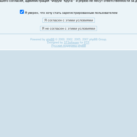
его согласия, администрация “Форум "Круга"” и phpBB не несут ответственности за д
Я уверен, что хочу стать зарегистрированным пользователем
Powered by
phpBB
© 2000, 2002, 2005, 2007 phpBB Group.
Designed by
STSoftware
for
PTF
.
Русская поддержка phpBB