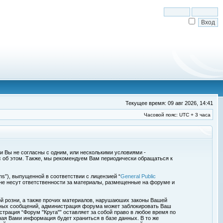
Текущее время: 09 авг 2026, 14:41
Часовой пояс: UTC + 3 часа
сли Вы не согласны с одним, или несколькими условиями -
с об этом. Также, мы рекомендуем Вам периодически обращаться к
s”), выпущенной в соответствии с лицензией “
General Public
 не несут ответственности за материалы, размещенные на форуме и
ой розни, а также прочих материалов, нарушаюших законы Вашей
обных сообщений, администрация форума может заблокировать Ваш
страция “Форум "Круга"” оставляет за собой право в любое время по
ная Вами информация будет храниться в базе данных. В то же