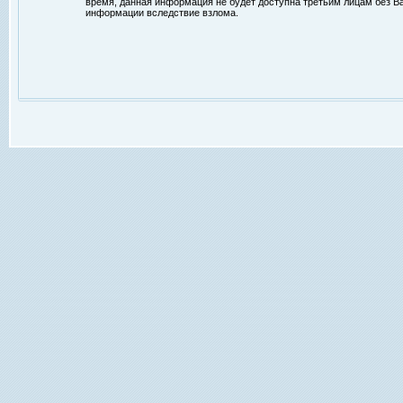
время, данная информация не будет доступна третьим лицам без Ваш
информации вследствие взлома.