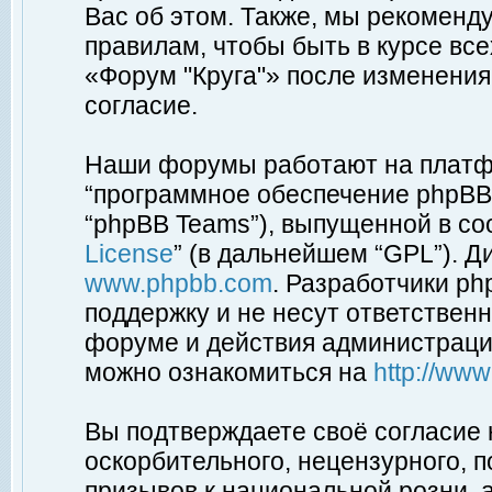
Вас об этом. Также, мы рекоменд
правилам, чтобы быть в курсе вс
«Форум "Круга"» после изменения
согласие.
Наши форумы работают на платфо
“программное обеспечение phpBB”
“phpBB Teams”), выпущенной в соо
License
” (в дальнейшем “GPL”). Д
www.phpbb.com
. Разработчики p
поддержку и не несут ответствен
форуме и действия администраци
можно ознакомиться на
http://ww
Вы подтверждаете своё согласие
оскорбительного, нецензурного, п
призывов к национальной розни, 