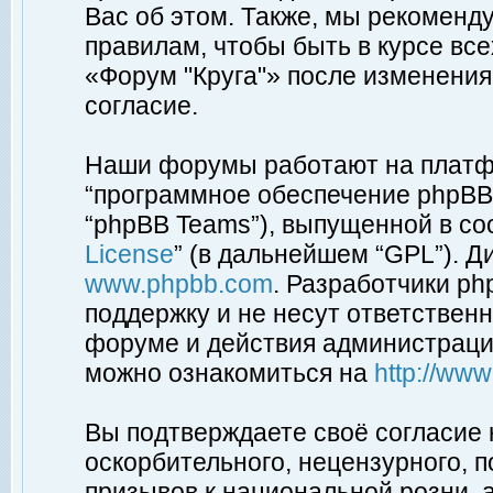
Вас об этом. Также, мы рекоменд
правилам, чтобы быть в курсе вс
«Форум "Круга"» после изменения
согласие.
Наши форумы работают на платфо
“программное обеспечение phpBB”
“phpBB Teams”), выпущенной в соо
License
” (в дальнейшем “GPL”). Д
www.phpbb.com
. Разработчики p
поддержку и не несут ответствен
форуме и действия администраци
можно ознакомиться на
http://ww
Вы подтверждаете своё согласие
оскорбительного, нецензурного, п
призывов к национальной розни, 