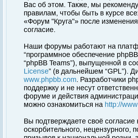
Вас об этом. Также, мы рекоменд
правилам, чтобы быть в курсе вс
«Форум "Круга"» после изменения
согласие.
Наши форумы работают на платфо
“программное обеспечение phpBB”
“phpBB Teams”), выпущенной в соо
License
” (в дальнейшем “GPL”). Д
www.phpbb.com
. Разработчики p
поддержку и не несут ответствен
форуме и действия администраци
можно ознакомиться на
http://ww
Вы подтверждаете своё согласие
оскорбительного, нецензурного, п
призывов к национальной розни, 