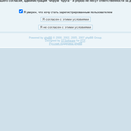
его согласия, администрация “Форум "Круга"” и phpBB не несут ответственности за д
Я уверен, что хочу стать зарегистрированным пользователем
Powered by
phpBB
© 2000, 2002, 2005, 2007 phpBB Group.
Designed by
STSoftware
for
PTF
.
Русская поддержка phpBB