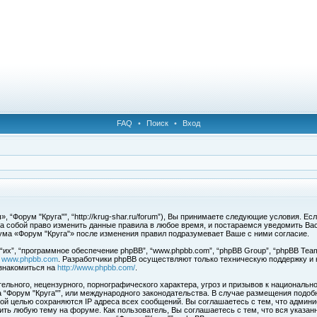
FAQ
•
Поиск
•
Вход
 “Форум "Круга"”, “http://krug-shar.ru/forum”), Вы принимаете следующие условия. Е
за собой право изменить данные правила в любое время, и постараемся уведомить Ва
ума «Форум "Круга"» после изменения правил подразумевает Ваше с ними согласие.
х”, “программное обеспечение phpBB”, “www.phpbb.com”, “phpBB Group”, “phpBB Team
с
www.phpbb.com
. Разработчики phpBB осуществляют только техническую поддержку и
знакомиться на
http://www.phpbb.com/
.
льного, нецензурного, порнографического характера, угроз и призывов к национальн
ма “Форум "Круга"”, или международного законодательства. В случае размещения под
той целью сохраняются IP адреса всех сообщений. Вы соглашаетесь с тем, что админи
ить любую тему на форуме. Как пользователь, Вы соглашаетесь с тем, что вся указан