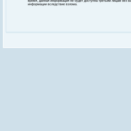
время, данная информация не будет доступна третьим лицам без Ваш
информации вследствие взлома.