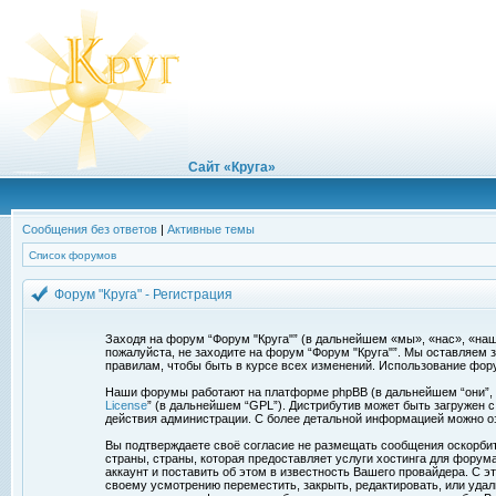
Сайт «Круга»
Сообщения без ответов
|
Активные темы
Список форумов
Форум "Круга" - Регистрация
Заходя на форум “Форум "Круга"” (в дальнейшем «мы», «нас», «наш»,
пожалуйста, не заходите на форум “Форум "Круга"”. Мы оставляем 
правилам, чтобы быть в курсе всех изменений. Использование фор
Наши форумы работают на платформе phpBB (в дальнейшем “они”, “и
License
” (в дальнейшем “GPL”). Дистрибутив может быть загружен 
действия администрации. С более детальной информацией можно о
Вы подтверждаете своё согласие не размещать сообщения оскорбите
страны, страны, которая предоставляет услуги хостинга для фору
аккаунт и поставить об этом в известность Вашего провайдера. С э
своему усмотрению переместить, закрыть, редактировать, или удал