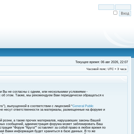
Текущее время: 06 авг 2026, 22:07
Часовой пояс: UTC + 3 часа
сли Вы не согласны с одним, или несколькими условиями -
с об этом. Также, мы рекомендуем Вам периодически обращаться к
s”), выпущенной в соответствии с лицензией “
General Public
 не несут ответственности за материалы, размещенные на форуме и
ой розни, а также прочих материалов, нарушаюших законы Вашей
обных сообщений, администрация форума может заблокировать Ваш
страция “Форум "Круга"” оставляет за собой право в любое время по
ная Вами информация будет храниться в базе данных. В то же