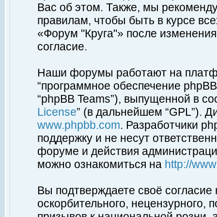
Вас об этом. Также, мы рекоменд
правилам, чтобы быть в курсе вс
«Форум "Круга"» после изменения
согласие.
Наши форумы работают на платфо
“программное обеспечение phpBB”
“phpBB Teams”), выпущенной в соо
License
” (в дальнейшем “GPL”). Д
www.phpbb.com
. Разработчики p
поддержку и не несут ответствен
форуме и действия администраци
можно ознакомиться на
http://ww
Вы подтверждаете своё согласие
оскорбительного, нецензурного, п
призывов к национальной розни, 