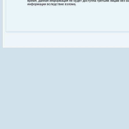
время, данная информация не будет доступна третьим лицам без Ваш
информации вследствие взлома.