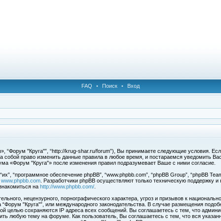
FAQ
•
Поиск
•
Вход
 “Форум "Круга"”, “http://krug-shar.ru/forum”), Вы принимаете следующие условия. Е
за собой право изменить данные правила в любое время, и постараемся уведомить Ва
ума «Форум "Круга"» после изменения правил подразумевает Ваше с ними согласие.
х”, “программное обеспечение phpBB”, “www.phpbb.com”, “phpBB Group”, “phpBB Team
с
www.phpbb.com
. Разработчики phpBB осуществляют только техническую поддержку и
знакомиться на
http://www.phpbb.com/
.
льного, нецензурного, порнографического характера, угроз и призывов к национальн
ма “Форум "Круга"”, или международного законодательства. В случае размещения под
той целью сохраняются IP адреса всех сообщений. Вы соглашаетесь с тем, что админи
ить любую тему на форуме. Как пользователь, Вы соглашаетесь с тем, что вся указан