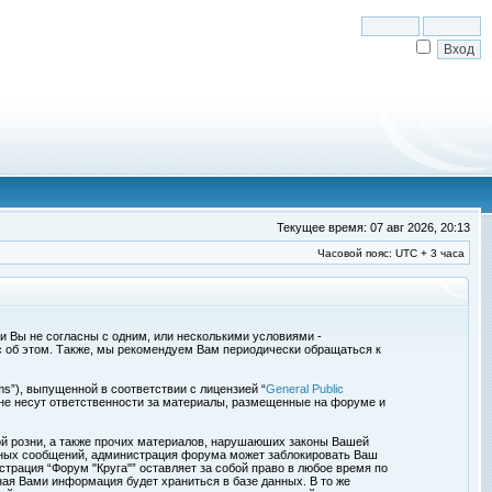
Текущее время: 07 авг 2026, 20:13
Часовой пояс: UTC + 3 часа
сли Вы не согласны с одним, или несколькими условиями -
с об этом. Также, мы рекомендуем Вам периодически обращаться к
s”), выпущенной в соответствии с лицензией “
General Public
 не несут ответственности за материалы, размещенные на форуме и
ой розни, а также прочих материалов, нарушаюших законы Вашей
обных сообщений, администрация форума может заблокировать Ваш
страция “Форум "Круга"” оставляет за собой право в любое время по
ная Вами информация будет храниться в базе данных. В то же