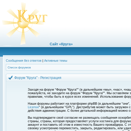
Сайт «Круга»
Сообщения без ответов
|
Активные темы
Список форумов
Форум "Круга" - Регистрация
Заходя на форум “Форум "Круга"” (в дальнейшем «мы», «нас», «наш»,
пожалуйста, не заходите на форум “Форум "Круга"”. Мы оставляем 
правилам, чтобы быть в курсе всех изменений. Использование фор
Наши форумы работают на платформе phpBB (в дальнейшем “они”, “и
License
” (в дальнейшем “GPL”). Дистрибутив может быть загружен 
действия администрации. С более детальной информацией можно о
Вы подтверждаете своё согласие не размещать сообщения оскорбите
страны, страны, которая предоставляет услуги хостинга для фору
аккаунт и поставить об этом в известность Вашего провайдера. С э
своему усмотрению переместить, закрыть, редактировать, или удал