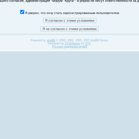
его согласия, администрация “Форум "Круга"” и phpBB не несут ответственности за д
Я уверен, что хочу стать зарегистрированным пользователем
Powered by
phpBB
© 2000, 2002, 2005, 2007 phpBB Group.
Designed by
STSoftware
for
PTF
.
Русская поддержка phpBB