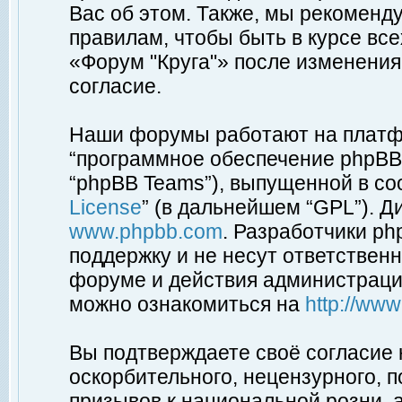
Вас об этом. Также, мы рекоменд
правилам, чтобы быть в курсе вс
«Форум "Круга"» после изменения
согласие.
Наши форумы работают на платфо
“программное обеспечение phpBB”
“phpBB Teams”), выпущенной в соо
License
” (в дальнейшем “GPL”). Д
www.phpbb.com
. Разработчики p
поддержку и не несут ответствен
форуме и действия администраци
можно ознакомиться на
http://ww
Вы подтверждаете своё согласие
оскорбительного, нецензурного, п
призывов к национальной розни, 