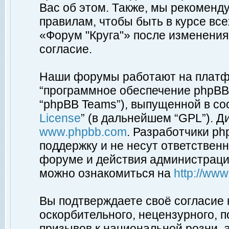
Вас об этом. Также, мы рекоменд
правилам, чтобы быть в курсе вс
«Форум "Круга"» после изменения
согласие.
Наши форумы работают на платфо
“программное обеспечение phpBB”
“phpBB Teams”), выпущенной в соо
License
” (в дальнейшем “GPL”). Д
www.phpbb.com
. Разработчики p
поддержку и не несут ответствен
форуме и действия администраци
можно ознакомиться на
http://ww
Вы подтверждаете своё согласие
оскорбительного, нецензурного, п
призывов к национальной розни, 