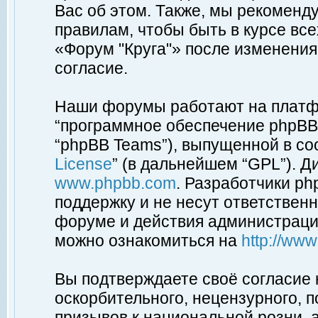
Вас об этом. Также, мы рекоменд
правилам, чтобы быть в курсе вс
«Форум "Круга"» после изменения
согласие.
Наши форумы работают на платфо
“программное обеспечение phpBB”
“phpBB Teams”), выпущенной в соо
License
” (в дальнейшем “GPL”). Д
www.phpbb.com
. Разработчики p
поддержку и не несут ответствен
форуме и действия администраци
можно ознакомиться на
http://ww
Вы подтверждаете своё согласие
оскорбительного, нецензурного, п
призывов к национальной розни, 