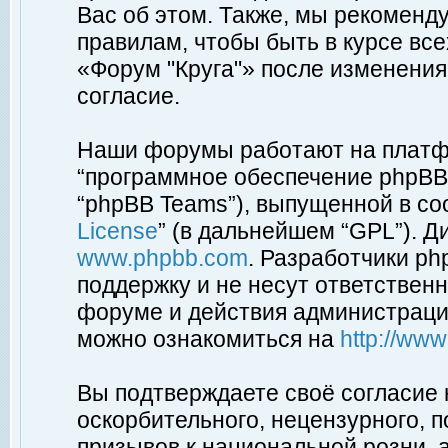
Вас об этом. Также, мы рекоменд
правилам, чтобы быть в курсе вс
«Форум "Круга"» после изменения
согласие.
Наши форумы работают на платфо
“программное обеспечение phpBB”
“phpBB Teams”), выпущенной в соо
License
” (в дальнейшем “GPL”). Д
www.phpbb.com
. Разработчики p
поддержку и не несут ответствен
форуме и действия администраци
можно ознакомиться на
http://ww
Вы подтверждаете своё согласие
оскорбительного, нецензурного, п
призывов к национальной розни, 