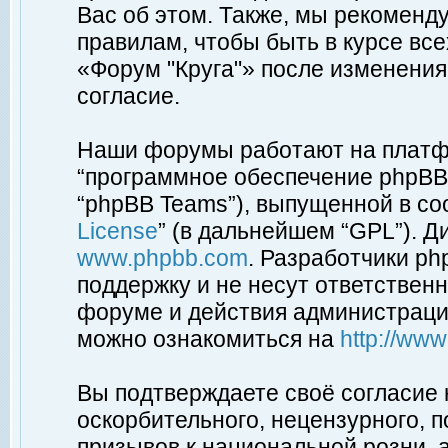
Вас об этом. Также, мы рекоменд
правилам, чтобы быть в курсе вс
«Форум "Круга"» после изменения
согласие.
Наши форумы работают на платфо
“программное обеспечение phpBB”
“phpBB Teams”), выпущенной в соо
License
” (в дальнейшем “GPL”). Д
www.phpbb.com
. Разработчики p
поддержку и не несут ответствен
форуме и действия администраци
можно ознакомиться на
http://ww
Вы подтверждаете своё согласие
оскорбительного, нецензурного, п
призывов к национальной розни, 