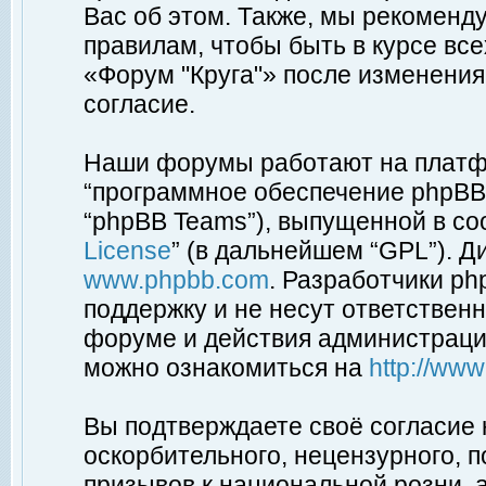
Вас об этом. Также, мы рекоменд
правилам, чтобы быть в курсе вс
«Форум "Круга"» после изменения
согласие.
Наши форумы работают на платфо
“программное обеспечение phpBB”
“phpBB Teams”), выпущенной в соо
License
” (в дальнейшем “GPL”). Д
www.phpbb.com
. Разработчики p
поддержку и не несут ответствен
форуме и действия администраци
можно ознакомиться на
http://ww
Вы подтверждаете своё согласие
оскорбительного, нецензурного, п
призывов к национальной розни, 