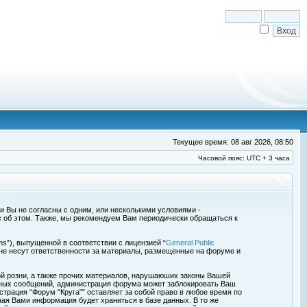
Текущее время: 08 авг 2026, 08:50
Часовой пояс: UTC + 3 часа
сли Вы не согласны с одним, или несколькими условиями -
с об этом. Также, мы рекомендуем Вам периодически обращаться к
s”), выпущенной в соответствии с лицензией “
General Public
 не несут ответственности за материалы, размещенные на форуме и
ой розни, а также прочих материалов, нарушаюших законы Вашей
обных сообщений, администрация форума может заблокировать Ваш
страция “Форум "Круга"” оставляет за собой право в любое время по
ная Вами информация будет храниться в базе данных. В то же