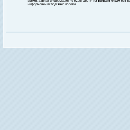
время, данная информация не будет доступна третьим лицам без Ваш
информации вследствие взлома.