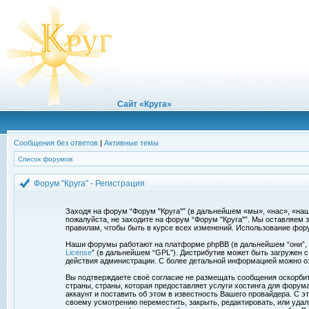
Сайт «Круга»
Сообщения без ответов
|
Активные темы
Список форумов
Форум "Круга" - Регистрация
Заходя на форум “Форум "Круга"” (в дальнейшем «мы», «нас», «наш»,
пожалуйста, не заходите на форум “Форум "Круга"”. Мы оставляем 
правилам, чтобы быть в курсе всех изменений. Использование фор
Наши форумы работают на платформе phpBB (в дальнейшем “они”, “и
License
” (в дальнейшем “GPL”). Дистрибутив может быть загружен 
действия администрации. С более детальной информацией можно о
Вы подтверждаете своё согласие не размещать сообщения оскорбите
страны, страны, которая предоставляет услуги хостинга для фору
аккаунт и поставить об этом в известность Вашего провайдера. С э
своему усмотрению переместить, закрыть, редактировать, или удал