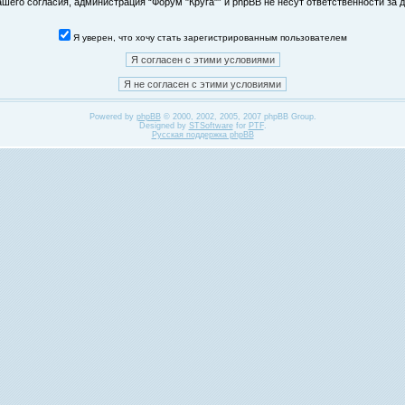
его согласия, администрация “Форум "Круга"” и phpBB не несут ответственности за д
Я уверен, что хочу стать зарегистрированным пользователем
Powered by
phpBB
© 2000, 2002, 2005, 2007 phpBB Group.
Designed by
STSoftware
for
PTF
.
Русская поддержка phpBB