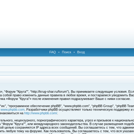
FAQ
•
Поиск
•
Вход
 “Форум "Круга"”, “http://krug-shar.ru/forum”), Вы принимаете следующие условия. Е
за собой право изменить данные правила в любое время, и постараемся уведомить Ва
ума «Форум "Круга"» после изменения правил подразумевает Ваше с ними согласие.
х”, “программное обеспечение phpBB”, “www.phpbb.com”, “phpBB Group”, “phpBB Team
с
www.phpbb.com
. Разработчики phpBB осуществляют только техническую поддержку и
знакомиться на
http://www.phpbb.com/
.
льного, нецензурного, порнографического характера, угроз и призывов к национальн
ма “Форум "Круга"”, или международного законодательства. В случае размещения под
той целью сохраняются IP адреса всех сообщений. Вы соглашаетесь с тем, что админи
ить любую тему на форуме. Как пользователь, Вы соглашаетесь с тем, что вся указан