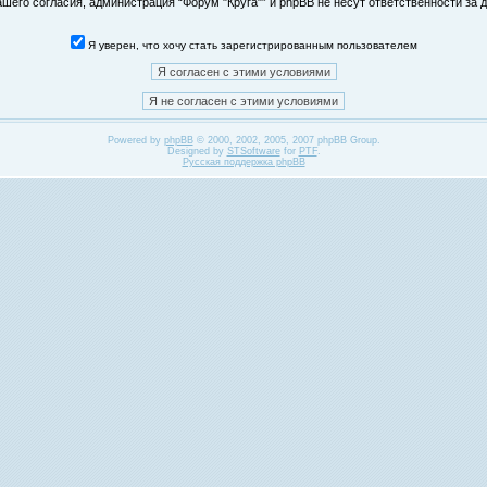
его согласия, администрация “Форум "Круга"” и phpBB не несут ответственности за д
Я уверен, что хочу стать зарегистрированным пользователем
Powered by
phpBB
© 2000, 2002, 2005, 2007 phpBB Group.
Designed by
STSoftware
for
PTF
.
Русская поддержка phpBB