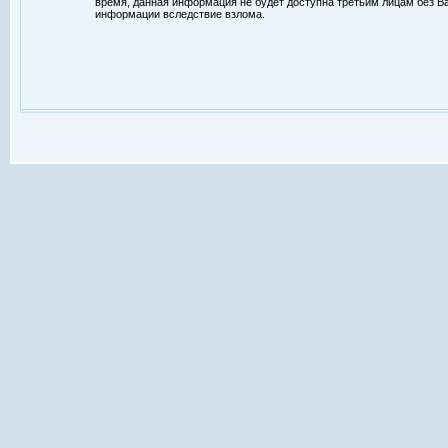
время, данная информация не будет доступна третьим лицам без Ваш
информации вследствие взлома.