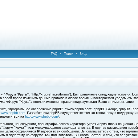
FAQ
•
Поиск
•
Вход
 “Форум "Круга"”, “http://krug-shar.ru/forum”), Вы принимаете следующие условия. Е
за собой право изменить данные правила в любое время, и постараемся уведомить Ва
ума «Форум "Круга"» после изменения правил подразумевает Ваше с ними согласие.
х”, “программное обеспечение phpBB”, “www.phpbb.com”, “phpBB Group”, “phpBB Team
с
www.phpbb.com
. Разработчики phpBB осуществляют только техническую поддержку и
знакомиться на
http://www.phpbb.com/
.
льного, нецензурного, порнографического характера, угроз и призывов к национальн
ма “Форум "Круга"”, или международного законодательства. В случае размещения под
той целью сохраняются IP адреса всех сообщений. Вы соглашаетесь с тем, что админи
ить любую тему на форуме. Как пользователь, Вы соглашаетесь с тем, что вся указан