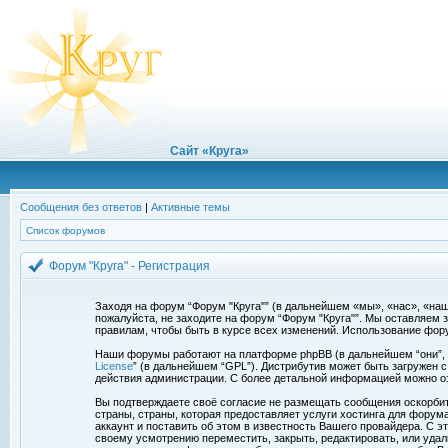
Сайт «Круга»
Сообщения без ответов
|
Активные темы
Список форумов
Форум "Круга" - Регистрация
Заходя на форум “Форум "Круга"” (в дальнейшем «мы», «нас», «наш»,
пожалуйста, не заходите на форум “Форум "Круга"”. Мы оставляем 
правилам, чтобы быть в курсе всех изменений. Использование фор
Наши форумы работают на платформе phpBB (в дальнейшем “они”, “и
License
” (в дальнейшем “GPL”). Дистрибутив может быть загружен 
действия администрации. С более детальной информацией можно о
Вы подтверждаете своё согласие не размещать сообщения оскорбите
страны, страны, которая предоставляет услуги хостинга для фору
аккаунт и поставить об этом в известность Вашего провайдера. С э
своему усмотрению переместить, закрыть, редактировать, или удал