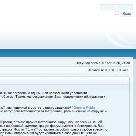
Текущее время: 07 авг 2026, 21:30
Часовой пояс: UTC + 3 часа
сли Вы не согласны с одним, или несколькими условиями -
с об этом. Также, мы рекомендуем Вам периодически обращаться к
s”), выпущенной в соответствии с лицензией “
General Public
 не несут ответственности за материалы, размещенные на форуме и
ой розни, а также прочих материалов, нарушаюших законы Вашей
обных сообщений, администрация форума может заблокировать Ваш
страция “Форум "Круга"” оставляет за собой право в любое время по
ная Вами информация будет храниться в базе данных. В то же