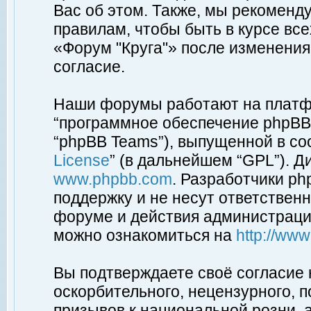
Вас об этом. Также, мы рекоменд
правилам, чтобы быть в курсе вс
«Форум "Круга"» после изменения
согласие.
Наши форумы работают на платфо
“программное обеспечение phpBB”
“phpBB Teams”), выпущенной в соо
License
” (в дальнейшем “GPL”). Д
www.phpbb.com
. Разработчики p
поддержку и не несут ответствен
форуме и действия администраци
можно ознакомиться на
http://ww
Вы подтверждаете своё согласие
оскорбительного, нецензурного, п
призывов к национальной розни, 