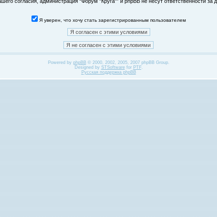
его согласия, администрация “Форум "Круга"” и phpBB не несут ответственности за д
Я уверен, что хочу стать зарегистрированным пользователем
Powered by
phpBB
© 2000, 2002, 2005, 2007 phpBB Group.
Designed by
STSoftware
for
PTF
.
Русская поддержка phpBB