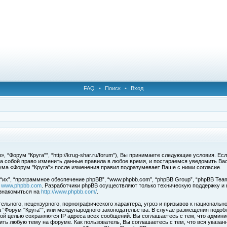
FAQ
•
Поиск
•
Вход
 “Форум "Круга"”, “http://krug-shar.ru/forum”), Вы принимаете следующие условия. Е
за собой право изменить данные правила в любое время, и постараемся уведомить Ва
ума «Форум "Круга"» после изменения правил подразумевает Ваше с ними согласие.
х”, “программное обеспечение phpBB”, “www.phpbb.com”, “phpBB Group”, “phpBB Team
с
www.phpbb.com
. Разработчики phpBB осуществляют только техническую поддержку и
знакомиться на
http://www.phpbb.com/
.
льного, нецензурного, порнографического характера, угроз и призывов к национальн
ма “Форум "Круга"”, или международного законодательства. В случае размещения под
той целью сохраняются IP адреса всех сообщений. Вы соглашаетесь с тем, что админи
ить любую тему на форуме. Как пользователь, Вы соглашаетесь с тем, что вся указан