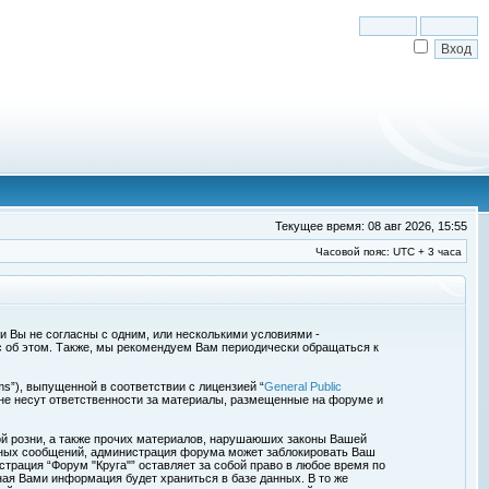
Текущее время: 08 авг 2026, 15:55
Часовой пояс: UTC + 3 часа
сли Вы не согласны с одним, или несколькими условиями -
с об этом. Также, мы рекомендуем Вам периодически обращаться к
s”), выпущенной в соответствии с лицензией “
General Public
 не несут ответственности за материалы, размещенные на форуме и
ой розни, а также прочих материалов, нарушаюших законы Вашей
обных сообщений, администрация форума может заблокировать Ваш
страция “Форум "Круга"” оставляет за собой право в любое время по
ная Вами информация будет храниться в базе данных. В то же