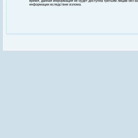
время, данная информация не будет доступна третьим лицам без Ваш
информации вследствие взлома.