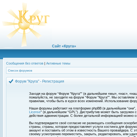
Сайт «Круга»
Сообщения без ответов
|
Активные темы
Список форумов
Форум "Круга" - Регистрация
Заходя на форум “Форум "Круга"” (в дальнейшем «мы», «нас», «наш»,
пожалуйста, не заходите на форум “Форум "Круга"”. Мы оставляем 
правилам, чтобы быть в курсе всех изменений. Использование фор
Наши форумы работают на платформе phpBB (в дальнейшем “они”, “и
License
” (в дальнейшем “GPL”). Дистрибутив может быть загружен 
действия администрации. С более детальной информацией можно о
Вы подтверждаете своё согласие не размещать сообщения оскорбите
страны, страны, которая предоставляет услуги хостинга для фору
аккаунт и поставить об этом в известность Вашего провайдера. С э
своему усмотрению переместить, закрыть, редактировать, или удал