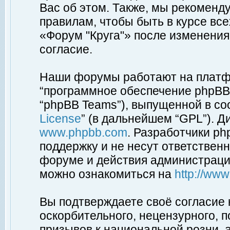
Вас об этом. Также, мы рекоменд
правилам, чтобы быть в курсе вс
«Форум "Круга"» после изменения
согласие.
Наши форумы работают на платфо
“программное обеспечение phpBB”
“phpBB Teams”), выпущенной в соо
License
” (в дальнейшем “GPL”). Д
www.phpbb.com
. Разработчики p
поддержку и не несут ответствен
форуме и действия администраци
можно ознакомиться на
http://ww
Вы подтверждаете своё согласие
оскорбительного, нецензурного, п
призывов к национальной розни, 