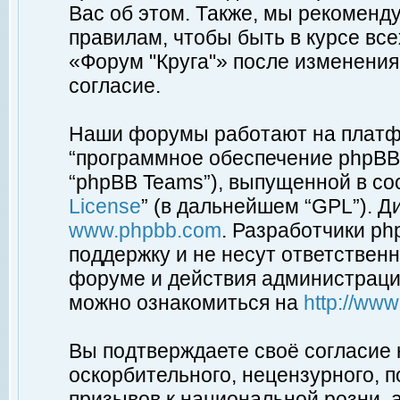
Вас об этом. Также, мы рекоменд
правилам, чтобы быть в курсе вс
«Форум "Круга"» после изменения
согласие.
Наши форумы работают на платфо
“программное обеспечение phpBB”
“phpBB Teams”), выпущенной в соо
License
” (в дальнейшем “GPL”). Д
www.phpbb.com
. Разработчики p
поддержку и не несут ответствен
форуме и действия администраци
можно ознакомиться на
http://ww
Вы подтверждаете своё согласие
оскорбительного, нецензурного, п
призывов к национальной розни, 