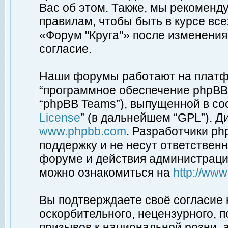
Вас об этом. Также, мы рекоменд
правилам, чтобы быть в курсе вс
«Форум "Круга"» после изменения
согласие.
Наши форумы работают на платфо
“программное обеспечение phpBB”
“phpBB Teams”), выпущенной в соо
License
” (в дальнейшем “GPL”). Д
www.phpbb.com
. Разработчики p
поддержку и не несут ответствен
форуме и действия администраци
можно ознакомиться на
http://ww
Вы подтверждаете своё согласие
оскорбительного, нецензурного, п
призывов к национальной розни, 