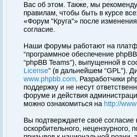
Вас об этом. Также, мы рекоменд
правилам, чтобы быть в курсе вс
«Форум "Круга"» после изменения
согласие.
Наши форумы работают на платфо
“программное обеспечение phpBB”
“phpBB Teams”), выпущенной в соо
License
” (в дальнейшем “GPL”). Д
www.phpbb.com
. Разработчики p
поддержку и не несут ответствен
форуме и действия администраци
можно ознакомиться на
http://ww
Вы подтверждаете своё согласие
оскорбительного, нецензурного, п
призывов к национальной розни, 