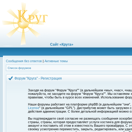
Сайт «Круга»
Сообщения без ответов
|
Активные темы
Список форумов
Форум "Круга" - Регистрация
Заходя на форум “Форум "Круга"” (в дальнейшем «мы», «нас», «наш»,
пожалуйста, не заходите на форум “Форум "Круга"”. Мы оставляем 
правилам, чтобы быть в курсе всех изменений. Использование фор
Наши форумы работают на платформе phpBB (в дальнейшем “они”, “и
License
” (в дальнейшем “GPL”). Дистрибутив может быть загружен 
действия администрации. С более детальной информацией можно о
Вы подтверждаете своё согласие не размещать сообщения оскорбите
страны, страны, которая предоставляет услуги хостинга для фору
аккаунт и поставить об этом в известность Вашего провайдера. С э
своему усмотрению переместить, закрыть, редактировать, или удал