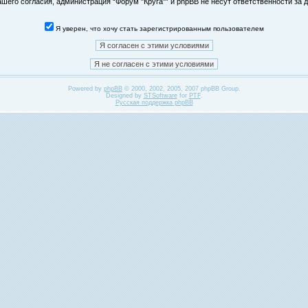
его согласия, администрация “Форум "Круга"” и phpBB не несут ответственности за д
Я уверен, что хочу стать зарегистрированным пользователем
Powered by
phpBB
© 2000, 2002, 2005, 2007 phpBB Group.
Designed by
STSoftware
for
PTF
.
Русская поддержка phpBB