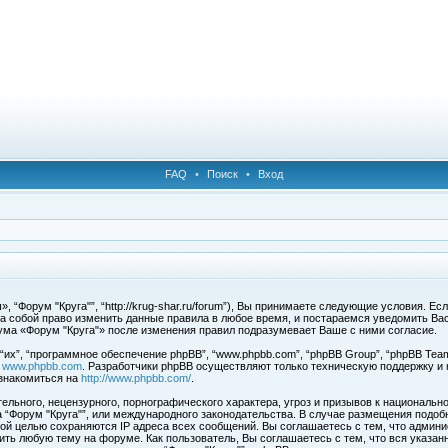
FAQ
•
Поиск
•
Вход
 “Форум "Круга"”, “http://krug-shar.ru/forum”), Вы принимаете следующие условия. Е
за собой право изменить данные правила в любое время, и постараемся уведомить Ва
ума «Форум "Круга"» после изменения правил подразумевает Ваше с ними согласие.
х”, “программное обеспечение phpBB”, “www.phpbb.com”, “phpBB Group”, “phpBB Team
с
www.phpbb.com
. Разработчики phpBB осуществляют только техническую поддержку и
знакомиться на
http://www.phpbb.com/
.
льного, нецензурного, порнографического характера, угроз и призывов к национальн
ма “Форум "Круга"”, или международного законодательства. В случае размещения под
той целью сохраняются IP адреса всех сообщений. Вы соглашаетесь с тем, что админи
ить любую тему на форуме. Как пользователь, Вы соглашаетесь с тем, что вся указан