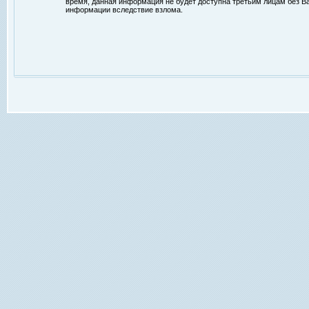
время, данная информация не будет доступна третьим лицам без Ваш
информации вследствие взлома.