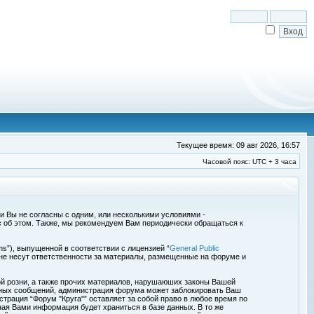
Текущее время: 09 авг 2026, 16:57
Часовой пояс: UTC + 3 часа
сли Вы не согласны с одним, или несколькими условиями -
с об этом. Также, мы рекомендуем Вам периодически обращаться к
s”), выпущенной в соответствии с лицензией “
General Public
 не несут ответственности за материалы, размещенные на форуме и
ой розни, а также прочих материалов, нарушаюших законы Вашей
обных сообщений, администрация форума может заблокировать Ваш
страция “Форум "Круга"” оставляет за собой право в любое время по
ная Вами информация будет храниться в базе данных. В то же