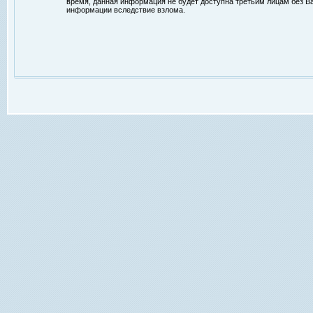
время, данная информация не будет доступна третьим лицам без Ваш
информации вследствие взлома.