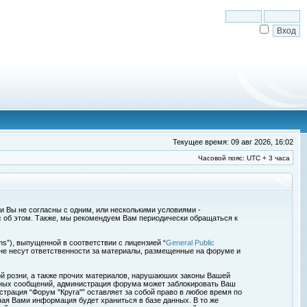
Текущее время: 09 авг 2026, 16:02
Часовой пояс: UTC + 3 часа
сли Вы не согласны с одним, или несколькими условиями -
с об этом. Также, мы рекомендуем Вам периодически обращаться к
s”), выпущенной в соответствии с лицензией “
General Public
 не несут ответственности за материалы, размещенные на форуме и
ой розни, а также прочих материалов, нарушаюших законы Вашей
обных сообщений, администрация форума может заблокировать Ваш
страция “Форум "Круга"” оставляет за собой право в любое время по
ная Вами информация будет храниться в базе данных. В то же