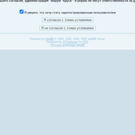
его согласия, администрация “Форум "Круга"” и phpBB не несут ответственности за д
Я уверен, что хочу стать зарегистрированным пользователем
Powered by
phpBB
© 2000, 2002, 2005, 2007 phpBB Group.
Designed by
STSoftware
for
PTF
.
Русская поддержка phpBB