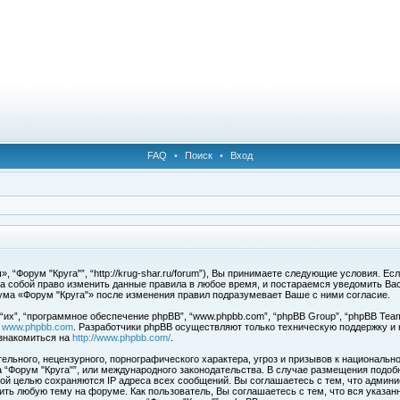
FAQ
•
Поиск
•
Вход
 “Форум "Круга"”, “http://krug-shar.ru/forum”), Вы принимаете следующие условия. Е
за собой право изменить данные правила в любое время, и постараемся уведомить Ва
ума «Форум "Круга"» после изменения правил подразумевает Ваше с ними согласие.
х”, “программное обеспечение phpBB”, “www.phpbb.com”, “phpBB Group”, “phpBB Team
с
www.phpbb.com
. Разработчики phpBB осуществляют только техническую поддержку и
знакомиться на
http://www.phpbb.com/
.
льного, нецензурного, порнографического характера, угроз и призывов к национальн
ма “Форум "Круга"”, или международного законодательства. В случае размещения под
той целью сохраняются IP адреса всех сообщений. Вы соглашаетесь с тем, что админи
ить любую тему на форуме. Как пользователь, Вы соглашаетесь с тем, что вся указан