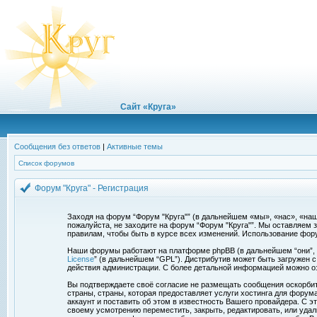
Сайт «Круга»
Сообщения без ответов
|
Активные темы
Список форумов
Форум "Круга" - Регистрация
Заходя на форум “Форум "Круга"” (в дальнейшем «мы», «нас», «наш»,
пожалуйста, не заходите на форум “Форум "Круга"”. Мы оставляем 
правилам, чтобы быть в курсе всех изменений. Использование фор
Наши форумы работают на платформе phpBB (в дальнейшем “они”, “и
License
” (в дальнейшем “GPL”). Дистрибутив может быть загружен 
действия администрации. С более детальной информацией можно о
Вы подтверждаете своё согласие не размещать сообщения оскорбите
страны, страны, которая предоставляет услуги хостинга для фору
аккаунт и поставить об этом в известность Вашего провайдера. С э
своему усмотрению переместить, закрыть, редактировать, или удал