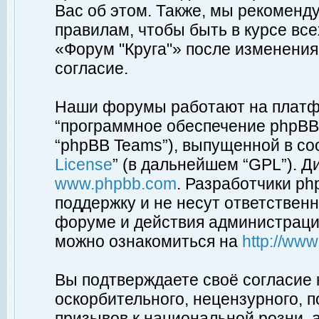
Вас об этом. Также, мы рекоменд
правилам, чтобы быть в курсе вс
«Форум "Круга"» после изменения
согласие.
Наши форумы работают на платфо
“программное обеспечение phpBB”
“phpBB Teams”), выпущенной в соо
License
” (в дальнейшем “GPL”). Д
www.phpbb.com
. Разработчики p
поддержку и не несут ответствен
форуме и действия администраци
можно ознакомиться на
http://ww
Вы подтверждаете своё согласие
оскорбительного, нецензурного, п
призывов к национальной розни, 