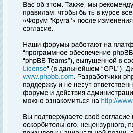
Вас об этом. Также, мы рекоменд
правилам, чтобы быть в курсе вс
«Форум "Круга"» после изменения
согласие.
Наши форумы работают на платфо
“программное обеспечение phpBB”
“phpBB Teams”), выпущенной в соо
License
” (в дальнейшем “GPL”). Д
www.phpbb.com
. Разработчики p
поддержку и не несут ответствен
форуме и действия администраци
можно ознакомиться на
http://ww
Вы подтверждаете своё согласие
оскорбительного, нецензурного, п
призывов к национальной розни, 