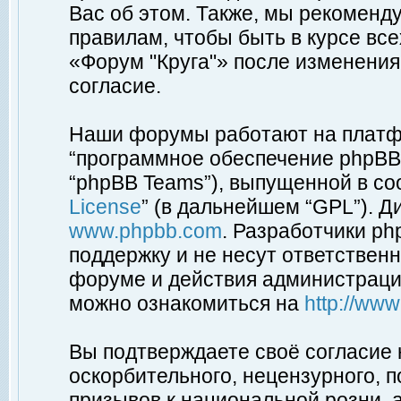
Вас об этом. Также, мы рекоменд
правилам, чтобы быть в курсе вс
«Форум "Круга"» после изменения
согласие.
Наши форумы работают на платфо
“программное обеспечение phpBB”
“phpBB Teams”), выпущенной в соо
License
” (в дальнейшем “GPL”). Д
www.phpbb.com
. Разработчики p
поддержку и не несут ответствен
форуме и действия администраци
можно ознакомиться на
http://ww
Вы подтверждаете своё согласие
оскорбительного, нецензурного, п
призывов к национальной розни, 