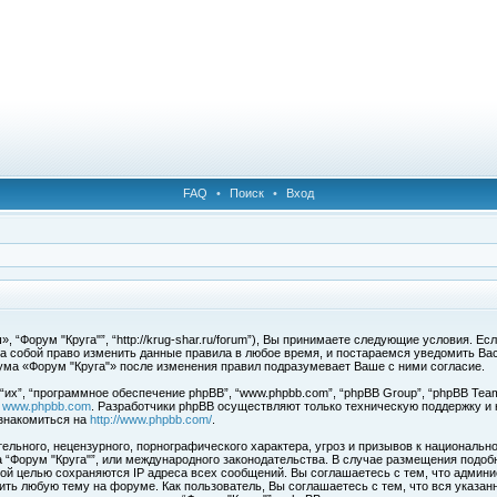
FAQ
•
Поиск
•
Вход
 “Форум "Круга"”, “http://krug-shar.ru/forum”), Вы принимаете следующие условия. Е
за собой право изменить данные правила в любое время, и постараемся уведомить Ва
ума «Форум "Круга"» после изменения правил подразумевает Ваше с ними согласие.
х”, “программное обеспечение phpBB”, “www.phpbb.com”, “phpBB Group”, “phpBB Team
с
www.phpbb.com
. Разработчики phpBB осуществляют только техническую поддержку и
знакомиться на
http://www.phpbb.com/
.
льного, нецензурного, порнографического характера, угроз и призывов к национальн
ма “Форум "Круга"”, или международного законодательства. В случае размещения под
той целью сохраняются IP адреса всех сообщений. Вы соглашаетесь с тем, что админи
ить любую тему на форуме. Как пользователь, Вы соглашаетесь с тем, что вся указан