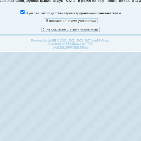
его согласия, администрация “Форум "Круга"” и phpBB не несут ответственности за д
Я уверен, что хочу стать зарегистрированным пользователем
Powered by
phpBB
© 2000, 2002, 2005, 2007 phpBB Group.
Designed by
STSoftware
for
PTF
.
Русская поддержка phpBB