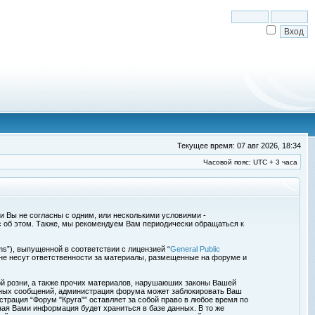
Текущее время: 07 авг 2026, 18:34
Часовой пояс: UTC + 3 часа
сли Вы не согласны с одним, или несколькими условиями -
с об этом. Также, мы рекомендуем Вам периодически обращаться к
s”), выпущенной в соответствии с лицензией “
General Public
 не несут ответственности за материалы, размещенные на форуме и
ой розни, а также прочих материалов, нарушаюших законы Вашей
обных сообщений, администрация форума может заблокировать Ваш
страция “Форум "Круга"” оставляет за собой право в любое время по
ная Вами информация будет храниться в базе данных. В то же