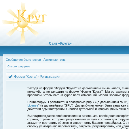
Сайт «Круга»
Сообщения без ответов
|
Активные темы
Список форумов
Форум "Круга" - Регистрация
Заходя на форум “Форум "Круга"” (в дальнейшем «мы», «нас», «наш»,
пожалуйста, не заходите на форум “Форум "Круга"”. Мы оставляем 
правилам, чтобы быть в курсе всех изменений. Использование фор
Наши форумы работают на платформе phpBB (в дальнейшем “они”, “и
License
” (в дальнейшем “GPL”). Дистрибутив может быть загружен 
действия администрации. С более детальной информацией можно о
Вы подтверждаете своё согласие не размещать сообщения оскорбите
страны, страны, которая предоставляет услуги хостинга для фору
аккаунт и поставить об этом в известность Вашего провайдера. С э
своему усмотрению переместить, закрыть, редактировать, или удал