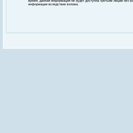
время, данная информация не будет доступна третьим лицам без Ваш
информации вследствие взлома.