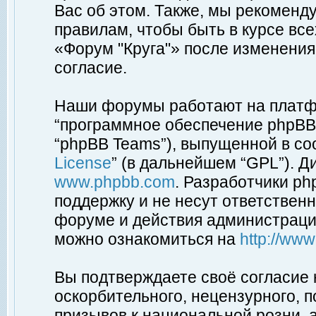
Вас об этом. Также, мы рекоменд
правилам, чтобы быть в курсе вс
«Форум "Круга"» после изменения
согласие.
Наши форумы работают на платфо
“программное обеспечение phpBB”
“phpBB Teams”), выпущенной в соо
License
” (в дальнейшем “GPL”). Д
www.phpbb.com
. Разработчики p
поддержку и не несут ответствен
форуме и действия администраци
можно ознакомиться на
http://ww
Вы подтверждаете своё согласие
оскорбительного, нецензурного, п
призывов к национальной розни, 