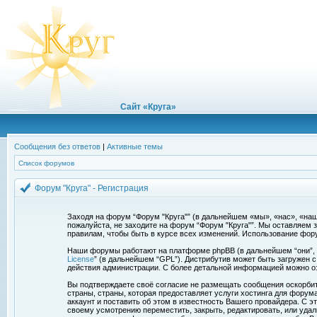
Сайт «Круга»
Сообщения без ответов
|
Активные темы
Список форумов
Форум "Круга" - Регистрация
Заходя на форум “Форум "Круга"” (в дальнейшем «мы», «нас», «наш»,
пожалуйста, не заходите на форум “Форум "Круга"”. Мы оставляем 
правилам, чтобы быть в курсе всех изменений. Использование фор
Наши форумы работают на платформе phpBB (в дальнейшем “они”, “и
License
” (в дальнейшем “GPL”). Дистрибутив может быть загружен 
действия администрации. С более детальной информацией можно о
Вы подтверждаете своё согласие не размещать сообщения оскорбите
страны, страны, которая предоставляет услуги хостинга для фору
аккаунт и поставить об этом в известность Вашего провайдера. С э
своему усмотрению переместить, закрыть, редактировать, или удал