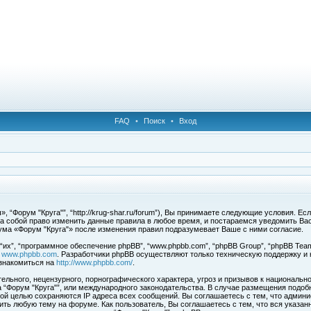
FAQ
•
Поиск
•
Вход
 “Форум "Круга"”, “http://krug-shar.ru/forum”), Вы принимаете следующие условия. Е
за собой право изменить данные правила в любое время, и постараемся уведомить Ва
ума «Форум "Круга"» после изменения правил подразумевает Ваше с ними согласие.
х”, “программное обеспечение phpBB”, “www.phpbb.com”, “phpBB Group”, “phpBB Team
с
www.phpbb.com
. Разработчики phpBB осуществляют только техническую поддержку и
знакомиться на
http://www.phpbb.com/
.
льного, нецензурного, порнографического характера, угроз и призывов к национальн
ма “Форум "Круга"”, или международного законодательства. В случае размещения под
той целью сохраняются IP адреса всех сообщений. Вы соглашаетесь с тем, что админи
ить любую тему на форуме. Как пользователь, Вы соглашаетесь с тем, что вся указан