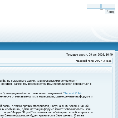
Текущее время: 09 авг 2026, 16:49
Часовой пояс: UTC + 3 часа
сли Вы не согласны с одним, или несколькими условиями -
с об этом. Также, мы рекомендуем Вам периодически обращаться к
s”), выпущенной в соответствии с лицензией “
General Public
 не несут ответственности за материалы, размещенные на форуме и
ой розни, а также прочих материалов, нарушаюших законы Вашей
обных сообщений, администрация форума может заблокировать Ваш
страция “Форум "Круга"” оставляет за собой право в любое время по
ная Вами информация будет храниться в базе данных. В то же