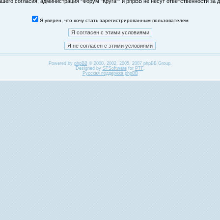
его согласия, администрация “Форум "Круга"” и phpBB не несут ответственности за д
Я уверен, что хочу стать зарегистрированным пользователем
Powered by
phpBB
© 2000, 2002, 2005, 2007 phpBB Group.
Designed by
STSoftware
for
PTF
.
Русская поддержка phpBB