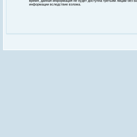
время, данная информация не будет доступна третьим лицам без Ваш
информации вследствие взлома.