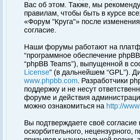
Вас об этом. Также, мы рекоменд
правилам, чтобы быть в курсе вс
«Форум "Круга"» после изменения
согласие.
Наши форумы работают на платфо
“программное обеспечение phpBB”
“phpBB Teams”), выпущенной в соо
License
” (в дальнейшем “GPL”). Д
www.phpbb.com
. Разработчики p
поддержку и не несут ответствен
форуме и действия администраци
можно ознакомиться на
http://ww
Вы подтверждаете своё согласие
оскорбительного, нецензурного, п
призывов к национальной розни, 