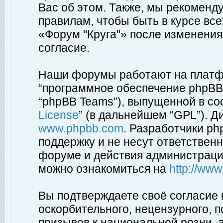
Вас об этом. Также, мы рекоменд
правилам, чтобы быть в курсе вс
«Форум "Круга"» после изменения
согласие.
Наши форумы работают на платфо
“программное обеспечение phpBB”
“phpBB Teams”), выпущенной в соо
License
” (в дальнейшем “GPL”). Д
www.phpbb.com
. Разработчики p
поддержку и не несут ответствен
форуме и действия администраци
можно ознакомиться на
http://ww
Вы подтверждаете своё согласие
оскорбительного, нецензурного, п
призывов к национальной розни, 