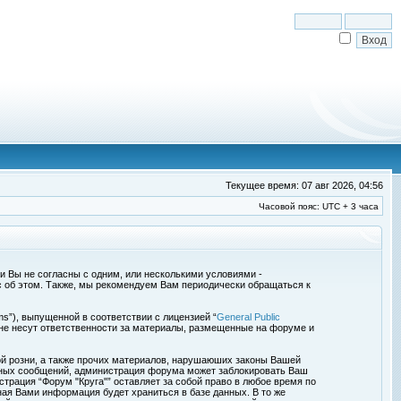
Текущее время: 07 авг 2026, 04:56
Часовой пояс: UTC + 3 часа
сли Вы не согласны с одним, или несколькими условиями -
с об этом. Также, мы рекомендуем Вам периодически обращаться к
s”), выпущенной в соответствии с лицензией “
General Public
 не несут ответственности за материалы, размещенные на форуме и
ой розни, а также прочих материалов, нарушаюших законы Вашей
обных сообщений, администрация форума может заблокировать Ваш
страция “Форум "Круга"” оставляет за собой право в любое время по
ная Вами информация будет храниться в базе данных. В то же