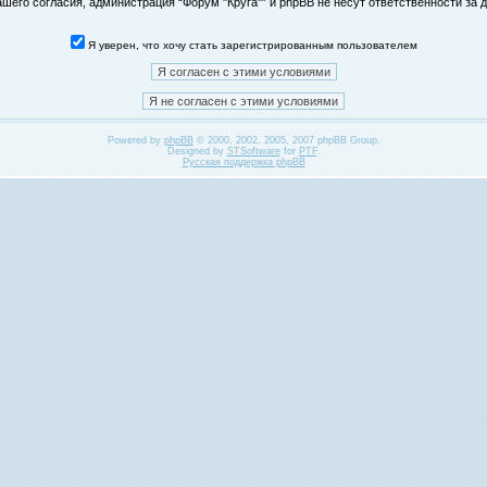
его согласия, администрация “Форум "Круга"” и phpBB не несут ответственности за д
Я уверен, что хочу стать зарегистрированным пользователем
Powered by
phpBB
© 2000, 2002, 2005, 2007 phpBB Group.
Designed by
STSoftware
for
PTF
.
Русская поддержка phpBB