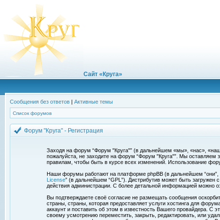
Сайт «Круга»
Сообщения без ответов
|
Активные темы
Список форумов
Форум "Круга" - Регистрация
Заходя на форум “Форум "Круга"” (в дальнейшем «мы», «нас», «наш»,
пожалуйста, не заходите на форум “Форум "Круга"”. Мы оставляем 
правилам, чтобы быть в курсе всех изменений. Использование фор
Наши форумы работают на платформе phpBB (в дальнейшем “они”, “и
License
” (в дальнейшем “GPL”). Дистрибутив может быть загружен 
действия администрации. С более детальной информацией можно о
Вы подтверждаете своё согласие не размещать сообщения оскорбите
страны, страны, которая предоставляет услуги хостинга для фору
аккаунт и поставить об этом в известность Вашего провайдера. С э
своему усмотрению переместить, закрыть, редактировать, или удал