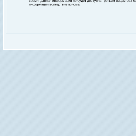
время, данная информация не будет доступна третьим лицам без Ваш
информации вследствие взлома.