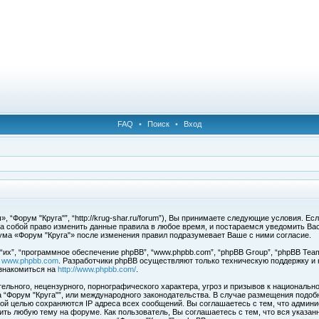
FAQ
•
Поиск
•
Вход
 “Форум "Круга"”, “http://krug-shar.ru/forum”), Вы принимаете следующие условия. Е
за собой право изменить данные правила в любое время, и постараемся уведомить Ва
ума «Форум "Круга"» после изменения правил подразумевает Ваше с ними согласие.
х”, “программное обеспечение phpBB”, “www.phpbb.com”, “phpBB Group”, “phpBB Team
с
www.phpbb.com
. Разработчики phpBB осуществляют только техническую поддержку и
знакомиться на
http://www.phpbb.com/
.
льного, нецензурного, порнографического характера, угроз и призывов к национальн
ма “Форум "Круга"”, или международного законодательства. В случае размещения под
той целью сохраняются IP адреса всех сообщений. Вы соглашаетесь с тем, что админи
ить любую тему на форуме. Как пользователь, Вы соглашаетесь с тем, что вся указан