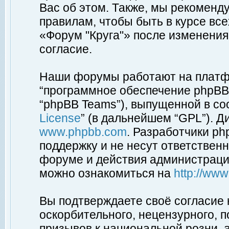
Вас об этом. Также, мы рекоменд
правилам, чтобы быть в курсе вс
«Форум "Круга"» после изменения
согласие.
Наши форумы работают на платфо
“программное обеспечение phpBB”
“phpBB Teams”), выпущенной в соо
License
” (в дальнейшем “GPL”). Д
www.phpbb.com
. Разработчики p
поддержку и не несут ответствен
форуме и действия администраци
можно ознакомиться на
http://ww
Вы подтверждаете своё согласие
оскорбительного, нецензурного, п
призывов к национальной розни, 