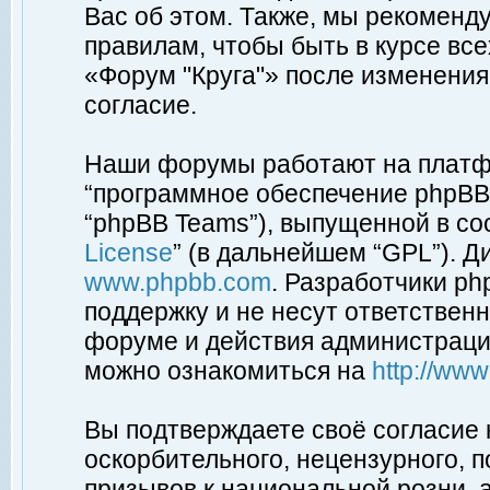
Вас об этом. Также, мы рекоменд
правилам, чтобы быть в курсе вс
«Форум "Круга"» после изменения
согласие.
Наши форумы работают на платфо
“программное обеспечение phpBB”
“phpBB Teams”), выпущенной в соо
License
” (в дальнейшем “GPL”). Д
www.phpbb.com
. Разработчики p
поддержку и не несут ответствен
форуме и действия администраци
можно ознакомиться на
http://ww
Вы подтверждаете своё согласие
оскорбительного, нецензурного, п
призывов к национальной розни, 