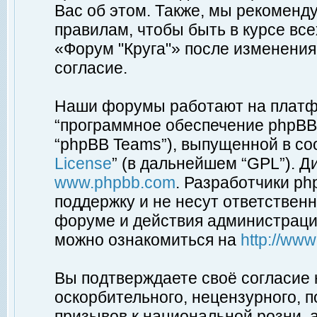
Вас об этом. Также, мы рекоменд
правилам, чтобы быть в курсе вс
«Форум "Круга"» после изменения
согласие.
Наши форумы работают на платфо
“программное обеспечение phpBB”
“phpBB Teams”), выпущенной в соо
License
” (в дальнейшем “GPL”). Д
www.phpbb.com
. Разработчики p
поддержку и не несут ответствен
форуме и действия администраци
можно ознакомиться на
http://ww
Вы подтверждаете своё согласие
оскорбительного, нецензурного, п
призывов к национальной розни, 