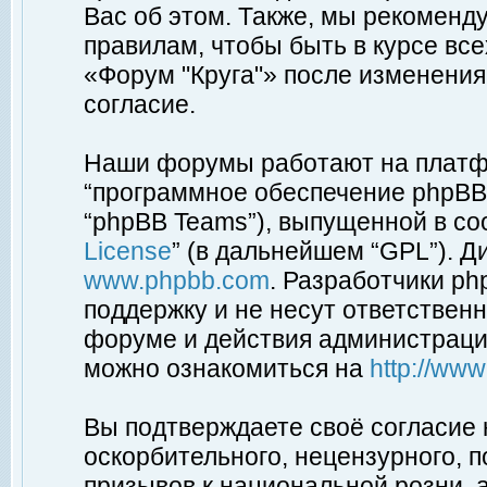
Вас об этом. Также, мы рекоменд
правилам, чтобы быть в курсе вс
«Форум "Круга"» после изменения
согласие.
Наши форумы работают на платфо
“программное обеспечение phpBB”
“phpBB Teams”), выпущенной в соо
License
” (в дальнейшем “GPL”). Д
www.phpbb.com
. Разработчики p
поддержку и не несут ответствен
форуме и действия администраци
можно ознакомиться на
http://ww
Вы подтверждаете своё согласие
оскорбительного, нецензурного, п
призывов к национальной розни, 