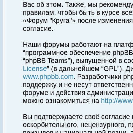
Вас об этом. Также, мы рекоменд
правилам, чтобы быть в курсе вс
«Форум "Круга"» после изменения
согласие.
Наши форумы работают на платфо
“программное обеспечение phpBB”
“phpBB Teams”), выпущенной в соо
License
” (в дальнейшем “GPL”). Д
www.phpbb.com
. Разработчики p
поддержку и не несут ответствен
форуме и действия администраци
можно ознакомиться на
http://ww
Вы подтверждаете своё согласие
оскорбительного, нецензурного, п
призывов к национальной розни, 