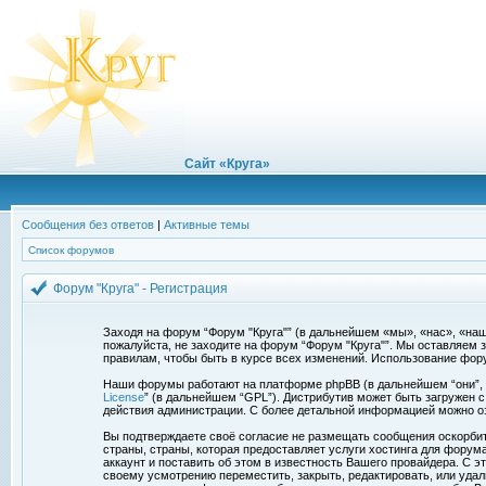
Сайт «Круга»
Сообщения без ответов
|
Активные темы
Список форумов
Форум "Круга" - Регистрация
Заходя на форум “Форум "Круга"” (в дальнейшем «мы», «нас», «наш»,
пожалуйста, не заходите на форум “Форум "Круга"”. Мы оставляем 
правилам, чтобы быть в курсе всех изменений. Использование фор
Наши форумы работают на платформе phpBB (в дальнейшем “они”, “и
License
” (в дальнейшем “GPL”). Дистрибутив может быть загружен 
действия администрации. С более детальной информацией можно о
Вы подтверждаете своё согласие не размещать сообщения оскорбите
страны, страны, которая предоставляет услуги хостинга для фору
аккаунт и поставить об этом в известность Вашего провайдера. С э
своему усмотрению переместить, закрыть, редактировать, или удал