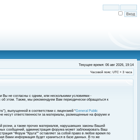
Текущее время: 06 авг 2026, 19:14
Часовой пояс: UTC + 3 часа
сли Вы не согласны с одним, или несколькими условиями -
с об этом. Также, мы рекомендуем Вам периодически обращаться к
s”), выпущенной в соответствии с лицензией “
General Public
 не несут ответственности за материалы, размещенные на форуме и
ой розни, а также прочих материалов, нарушаюших законы Вашей
обных сообщений, администрация форума может заблокировать Ваш
страция “Форум "Круга"” оставляет за собой право в любое время по
ная Вами информация будет храниться в базе данных. В то же