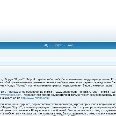
FAQ
•
Поиск
•
Вход
 “Форум "Круга"”, “http://krug-shar.ru/forum”), Вы принимаете следующие условия. Е
за собой право изменить данные правила в любое время, и постараемся уведомить Ва
ума «Форум "Круга"» после изменения правил подразумевает Ваше с ними согласие.
х”, “программное обеспечение phpBB”, “www.phpbb.com”, “phpBB Group”, “phpBB Team
с
www.phpbb.com
. Разработчики phpBB осуществляют только техническую поддержку и
знакомиться на
http://www.phpbb.com/
.
льного, нецензурного, порнографического характера, угроз и призывов к национальн
ма “Форум "Круга"”, или международного законодательства. В случае размещения под
той целью сохраняются IP адреса всех сообщений. Вы соглашаетесь с тем, что админи
ить любую тему на форуме. Как пользователь, Вы соглашаетесь с тем, что вся указан