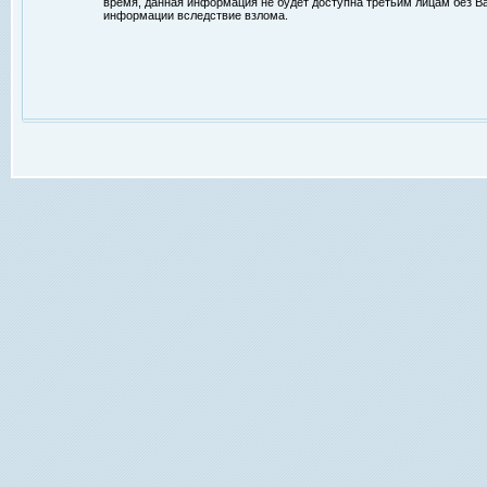
время, данная информация не будет доступна третьим лицам без Ваш
информации вследствие взлома.