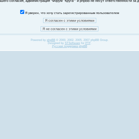
его согласия, администрация “Форум "Круга"” и phpBB не несут ответственности за д
Я уверен, что хочу стать зарегистрированным пользователем
Powered by
phpBB
© 2000, 2002, 2005, 2007 phpBB Group.
Designed by
STSoftware
for
PTF
.
Русская поддержка phpBB