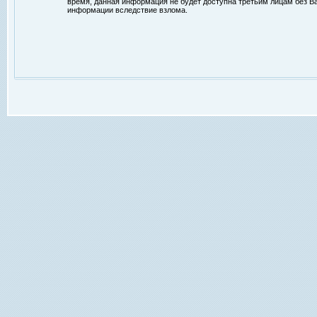
время, данная информация не будет доступна третьим лицам без Ваш
информации вследствие взлома.