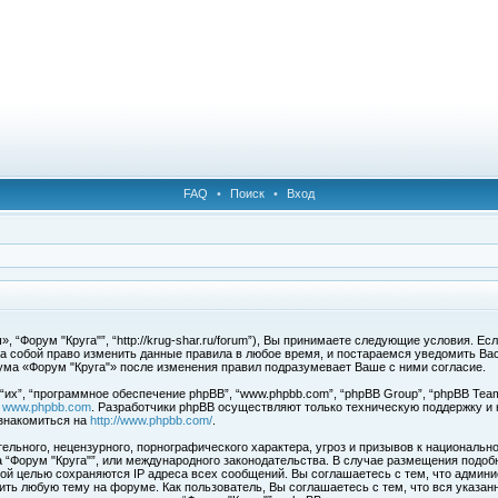
FAQ
•
Поиск
•
Вход
 “Форум "Круга"”, “http://krug-shar.ru/forum”), Вы принимаете следующие условия. Е
за собой право изменить данные правила в любое время, и постараемся уведомить Ва
ума «Форум "Круга"» после изменения правил подразумевает Ваше с ними согласие.
х”, “программное обеспечение phpBB”, “www.phpbb.com”, “phpBB Group”, “phpBB Team
с
www.phpbb.com
. Разработчики phpBB осуществляют только техническую поддержку и
знакомиться на
http://www.phpbb.com/
.
льного, нецензурного, порнографического характера, угроз и призывов к национальн
ма “Форум "Круга"”, или международного законодательства. В случае размещения под
той целью сохраняются IP адреса всех сообщений. Вы соглашаетесь с тем, что админи
ить любую тему на форуме. Как пользователь, Вы соглашаетесь с тем, что вся указан