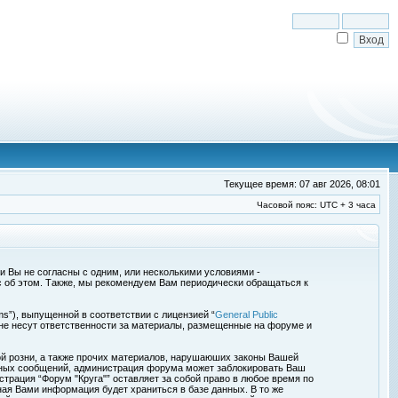
Текущее время: 07 авг 2026, 08:01
Часовой пояс: UTC + 3 часа
сли Вы не согласны с одним, или несколькими условиями -
с об этом. Также, мы рекомендуем Вам периодически обращаться к
s”), выпущенной в соответствии с лицензией “
General Public
 не несут ответственности за материалы, размещенные на форуме и
ой розни, а также прочих материалов, нарушаюших законы Вашей
обных сообщений, администрация форума может заблокировать Ваш
страция “Форум "Круга"” оставляет за собой право в любое время по
ная Вами информация будет храниться в базе данных. В то же