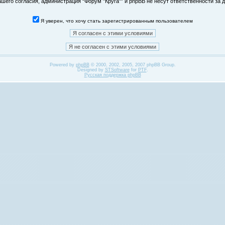
его согласия, администрация “Форум "Круга"” и phpBB не несут ответственности за д
Я уверен, что хочу стать зарегистрированным пользователем
Powered by
phpBB
© 2000, 2002, 2005, 2007 phpBB Group.
Designed by
STSoftware
for
PTF
.
Русская поддержка phpBB