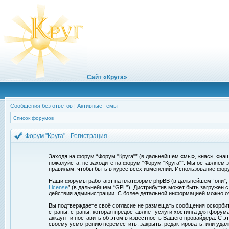
Сайт «Круга»
Сообщения без ответов
|
Активные темы
Список форумов
Форум "Круга" - Регистрация
Заходя на форум “Форум "Круга"” (в дальнейшем «мы», «нас», «наш»,
пожалуйста, не заходите на форум “Форум "Круга"”. Мы оставляем 
правилам, чтобы быть в курсе всех изменений. Использование фор
Наши форумы работают на платформе phpBB (в дальнейшем “они”, “и
License
” (в дальнейшем “GPL”). Дистрибутив может быть загружен 
действия администрации. С более детальной информацией можно о
Вы подтверждаете своё согласие не размещать сообщения оскорбите
страны, страны, которая предоставляет услуги хостинга для фору
аккаунт и поставить об этом в известность Вашего провайдера. С э
своему усмотрению переместить, закрыть, редактировать, или удал