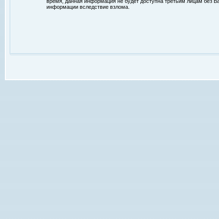
время, данная информация не будет доступна третьим лицам без Ваш
информации вследствие взлома.