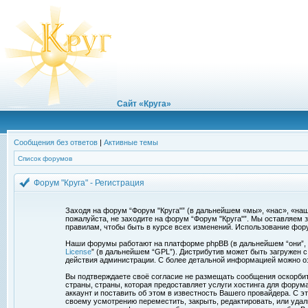
Сайт «Круга»
Сообщения без ответов
|
Активные темы
Список форумов
Форум "Круга" - Регистрация
Заходя на форум “Форум "Круга"” (в дальнейшем «мы», «нас», «наш»,
пожалуйста, не заходите на форум “Форум "Круга"”. Мы оставляем 
правилам, чтобы быть в курсе всех изменений. Использование фор
Наши форумы работают на платформе phpBB (в дальнейшем “они”, “и
License
” (в дальнейшем “GPL”). Дистрибутив может быть загружен 
действия администрации. С более детальной информацией можно о
Вы подтверждаете своё согласие не размещать сообщения оскорбите
страны, страны, которая предоставляет услуги хостинга для фору
аккаунт и поставить об этом в известность Вашего провайдера. С э
своему усмотрению переместить, закрыть, редактировать, или удал