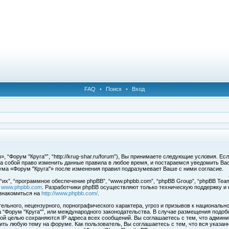
FAQ
•
Поиск
•
Вход
 “Форум "Круга"”, “http://krug-shar.ru/forum”), Вы принимаете следующие условия. Е
за собой право изменить данные правила в любое время, и постараемся уведомить Ва
ума «Форум "Круга"» после изменения правил подразумевает Ваше с ними согласие.
х”, “программное обеспечение phpBB”, “www.phpbb.com”, “phpBB Group”, “phpBB Team
с
www.phpbb.com
. Разработчики phpBB осуществляют только техническую поддержку и
знакомиться на
http://www.phpbb.com/
.
льного, нецензурного, порнографического характера, угроз и призывов к национальн
ма “Форум "Круга"”, или международного законодательства. В случае размещения под
той целью сохраняются IP адреса всех сообщений. Вы соглашаетесь с тем, что админи
ить любую тему на форуме. Как пользователь, Вы соглашаетесь с тем, что вся указан