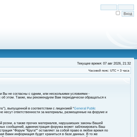
Текущее время: 07 авг 2026, 21:32
Часовой пояс: UTC + 3 часа
сли Вы не согласны с одним, или несколькими условиями -
с об этом. Также, мы рекомендуем Вам периодически обращаться к
s”), выпущенной в соответствии с лицензией “
General Public
 не несут ответственности за материалы, размещенные на форуме и
ой розни, а также прочих материалов, нарушаюших законы Вашей
обных сообщений, администрация форума может заблокировать Ваш
страция “Форум "Круга"” оставляет за собой право в любое время по
ная Вами информация будет храниться в базе данных. В то же