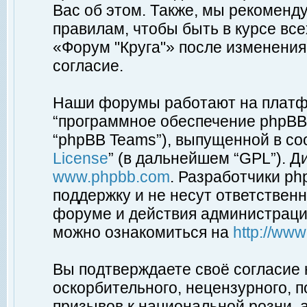
Вас об этом. Также, мы рекоменд
правилам, чтобы быть в курсе вс
«Форум "Круга"» после изменения
согласие.
Наши форумы работают на платфо
“программное обеспечение phpBB”
“phpBB Teams”), выпущенной в соо
License
” (в дальнейшем “GPL”). Д
www.phpbb.com
. Разработчики p
поддержку и не несут ответствен
форуме и действия администраци
можно ознакомиться на
http://ww
Вы подтверждаете своё согласие
оскорбительного, нецензурного, п
призывов к национальной розни, 