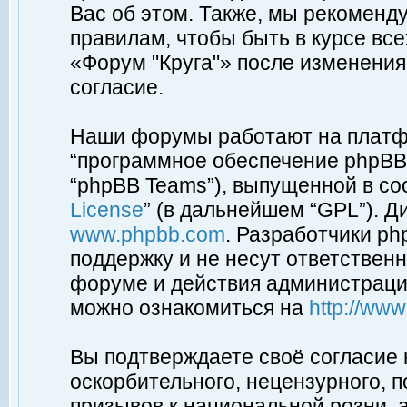
Вас об этом. Также, мы рекоменд
правилам, чтобы быть в курсе вс
«Форум "Круга"» после изменения
согласие.
Наши форумы работают на платфо
“программное обеспечение phpBB”
“phpBB Teams”), выпущенной в соо
License
” (в дальнейшем “GPL”). Д
www.phpbb.com
. Разработчики p
поддержку и не несут ответствен
форуме и действия администраци
можно ознакомиться на
http://ww
Вы подтверждаете своё согласие
оскорбительного, нецензурного, п
призывов к национальной розни, 