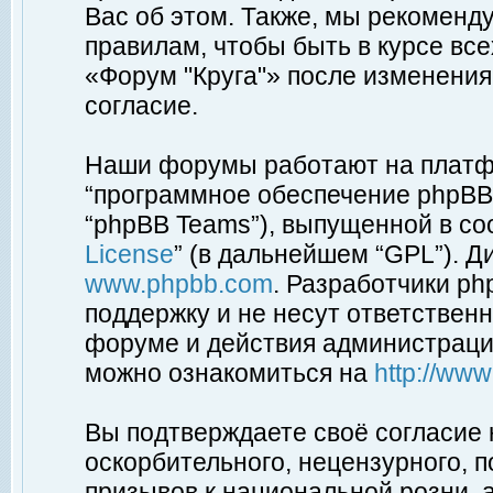
Вас об этом. Также, мы рекоменд
правилам, чтобы быть в курсе вс
«Форум "Круга"» после изменения
согласие.
Наши форумы работают на платфо
“программное обеспечение phpBB”
“phpBB Teams”), выпущенной в соо
License
” (в дальнейшем “GPL”). Д
www.phpbb.com
. Разработчики p
поддержку и не несут ответствен
форуме и действия администраци
можно ознакомиться на
http://ww
Вы подтверждаете своё согласие
оскорбительного, нецензурного, п
призывов к национальной розни, 