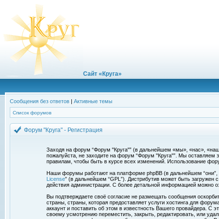
Сайт «Круга»
Сообщения без ответов
|
Активные темы
Список форумов
Форум "Круга" - Регистрация
Заходя на форум “Форум "Круга"” (в дальнейшем «мы», «нас», «наш»,
пожалуйста, не заходите на форум “Форум "Круга"”. Мы оставляем 
правилам, чтобы быть в курсе всех изменений. Использование фор
Наши форумы работают на платформе phpBB (в дальнейшем “они”, “и
License
” (в дальнейшем “GPL”). Дистрибутив может быть загружен 
действия администрации. С более детальной информацией можно о
Вы подтверждаете своё согласие не размещать сообщения оскорбите
страны, страны, которая предоставляет услуги хостинга для фору
аккаунт и поставить об этом в известность Вашего провайдера. С э
своему усмотрению переместить, закрыть, редактировать, или удал