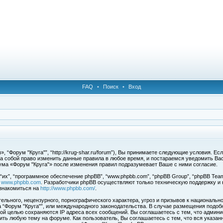
FAQ
•
Поиск
•
Вход
 “Форум "Круга"”, “http://krug-shar.ru/forum”), Вы принимаете следующие условия. Е
за собой право изменить данные правила в любое время, и постараемся уведомить Ва
ума «Форум "Круга"» после изменения правил подразумевает Ваше с ними согласие.
х”, “программное обеспечение phpBB”, “www.phpbb.com”, “phpBB Group”, “phpBB Team
с
www.phpbb.com
. Разработчики phpBB осуществляют только техническую поддержку и
знакомиться на
http://www.phpbb.com/
.
льного, нецензурного, порнографического характера, угроз и призывов к национальн
ма “Форум "Круга"”, или международного законодательства. В случае размещения под
той целью сохраняются IP адреса всех сообщений. Вы соглашаетесь с тем, что админи
ить любую тему на форуме. Как пользователь, Вы соглашаетесь с тем, что вся указан