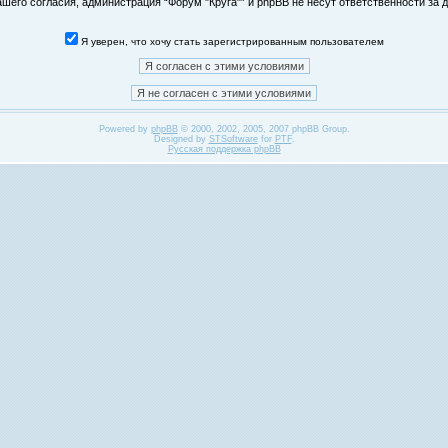
его согласия, администрация “Форум "Круга"” и phpBB не несут ответственности за д
Я уверен, что хочу стать зарегистрированным пользователем
Powered by
phpBB
© 2000, 2002, 2005, 2007 phpBB Group.
Designed by
STSoftware
for
PTF
.
Русская поддержка phpBB