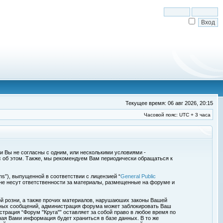
Текущее время: 06 авг 2026, 20:15
Часовой пояс: UTC + 3 часа
сли Вы не согласны с одним, или несколькими условиями -
с об этом. Также, мы рекомендуем Вам периодически обращаться к
s”), выпущенной в соответствии с лицензией “
General Public
 не несут ответственности за материалы, размещенные на форуме и
ой розни, а также прочих материалов, нарушаюших законы Вашей
обных сообщений, администрация форума может заблокировать Ваш
страция “Форум "Круга"” оставляет за собой право в любое время по
ная Вами информация будет храниться в базе данных. В то же