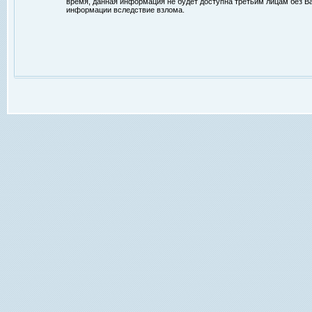
время, данная информация не будет доступна третьим лицам без Ваш
информации вследствие взлома.