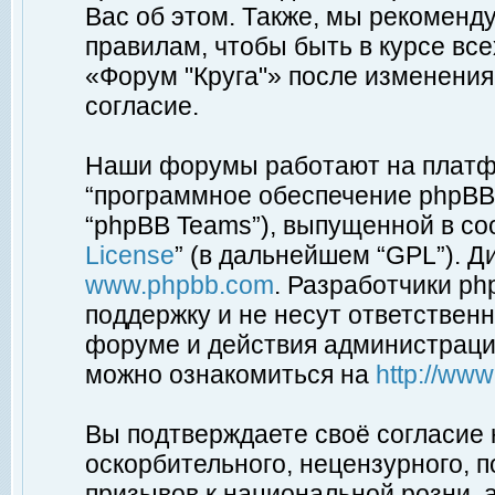
Вас об этом. Также, мы рекоменд
правилам, чтобы быть в курсе вс
«Форум "Круга"» после изменения
согласие.
Наши форумы работают на платфо
“программное обеспечение phpBB”
“phpBB Teams”), выпущенной в соо
License
” (в дальнейшем “GPL”). Д
www.phpbb.com
. Разработчики p
поддержку и не несут ответствен
форуме и действия администраци
можно ознакомиться на
http://ww
Вы подтверждаете своё согласие
оскорбительного, нецензурного, п
призывов к национальной розни, 