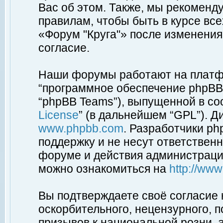
Вас об этом. Также, мы рекоменд
правилам, чтобы быть в курсе вс
«Форум "Круга"» после изменения
согласие.
Наши форумы работают на платфо
“программное обеспечение phpBB”
“phpBB Teams”), выпущенной в соо
License
” (в дальнейшем “GPL”). Д
www.phpbb.com
. Разработчики p
поддержку и не несут ответствен
форуме и действия администраци
можно ознакомиться на
http://ww
Вы подтверждаете своё согласие
оскорбительного, нецензурного, п
призывов к национальной розни, 