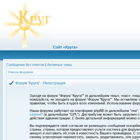
Сайт «Круга»
Сообщения без ответов
|
Активные темы
Список форумов
Форум "Круга" - Регистрация
Заходя на форум “Форум "Круга"” (в дальнейшем «мы», «нас», «наш»,
пожалуйста, не заходите на форум “Форум "Круга"”. Мы оставляем 
правилам, чтобы быть в курсе всех изменений. Использование фор
Наши форумы работают на платформе phpBB (в дальнейшем “они”, “и
License
” (в дальнейшем “GPL”). Дистрибутив может быть загружен 
действия администрации. С более детальной информацией можно о
Вы подтверждаете своё согласие не размещать сообщения оскорбите
страны, страны, которая предоставляет услуги хостинга для фору
аккаунт и поставить об этом в известность Вашего провайдера. С э
своему усмотрению переместить, закрыть, редактировать, или удал