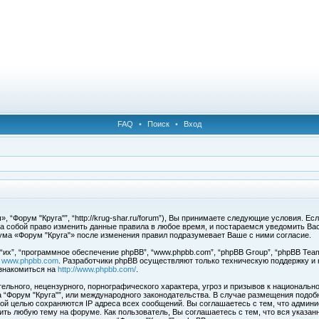
FAQ
•
Поиск
•
Вход
 “Форум "Круга"”, “http://krug-shar.ru/forum”), Вы принимаете следующие условия. Е
за собой право изменить данные правила в любое время, и постараемся уведомить Ва
ума «Форум "Круга"» после изменения правил подразумевает Ваше с ними согласие.
х”, “программное обеспечение phpBB”, “www.phpbb.com”, “phpBB Group”, “phpBB Team
с
www.phpbb.com
. Разработчики phpBB осуществляют только техническую поддержку и
знакомиться на
http://www.phpbb.com/
.
льного, нецензурного, порнографического характера, угроз и призывов к национальн
ма “Форум "Круга"”, или международного законодательства. В случае размещения под
той целью сохраняются IP адреса всех сообщений. Вы соглашаетесь с тем, что админи
ить любую тему на форуме. Как пользователь, Вы соглашаетесь с тем, что вся указан