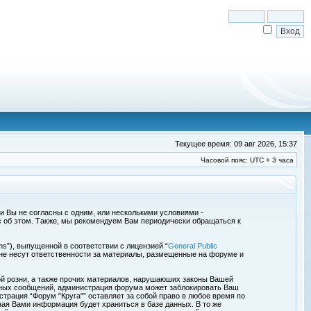
Текущее время: 09 авг 2026, 15:37
Часовой пояс: UTC + 3 часа
сли Вы не согласны с одним, или несколькими условиями -
с об этом. Также, мы рекомендуем Вам периодически обращаться к
s”), выпущенной в соответствии с лицензией “
General Public
 не несут ответственности за материалы, размещенные на форуме и
ой розни, а также прочих материалов, нарушаюших законы Вашей
обных сообщений, администрация форума может заблокировать Ваш
страция “Форум "Круга"” оставляет за собой право в любое время по
ная Вами информация будет храниться в базе данных. В то же