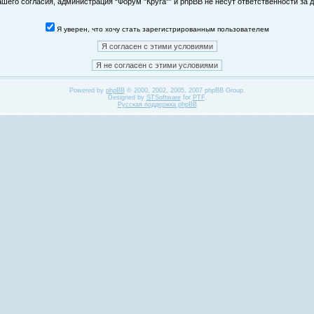
его согласия, администрация “Форум "Круга"” и phpBB не несут ответственности за д
Я уверен, что хочу стать зарегистрированным пользователем
Powered by
phpBB
© 2000, 2002, 2005, 2007 phpBB Group.
Designed by
STSoftware
for
PTF
.
Русская поддержка phpBB