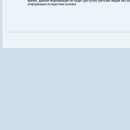
время, данная информация не будет доступна третьим лицам без Ваш
информации вследствие взлома.