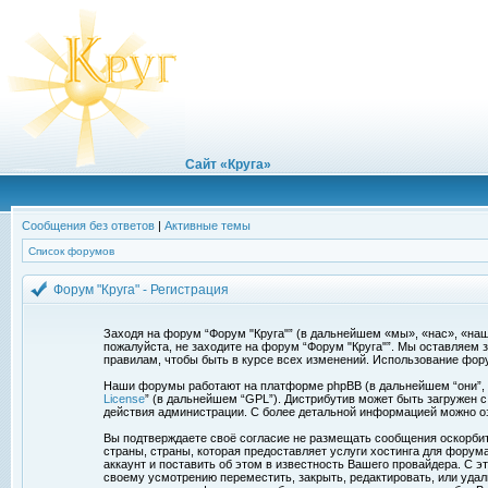
Сайт «Круга»
Сообщения без ответов
|
Активные темы
Список форумов
Форум "Круга" - Регистрация
Заходя на форум “Форум "Круга"” (в дальнейшем «мы», «нас», «наш»,
пожалуйста, не заходите на форум “Форум "Круга"”. Мы оставляем 
правилам, чтобы быть в курсе всех изменений. Использование фор
Наши форумы работают на платформе phpBB (в дальнейшем “они”, “и
License
” (в дальнейшем “GPL”). Дистрибутив может быть загружен 
действия администрации. С более детальной информацией можно о
Вы подтверждаете своё согласие не размещать сообщения оскорбите
страны, страны, которая предоставляет услуги хостинга для фору
аккаунт и поставить об этом в известность Вашего провайдера. С э
своему усмотрению переместить, закрыть, редактировать, или удал