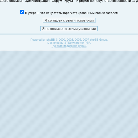
его согласия, администрация “Форум "Круга"” и phpBB не несут ответственности за д
Я уверен, что хочу стать зарегистрированным пользователем
Powered by
phpBB
© 2000, 2002, 2005, 2007 phpBB Group.
Designed by
STSoftware
for
PTF
.
Русская поддержка phpBB