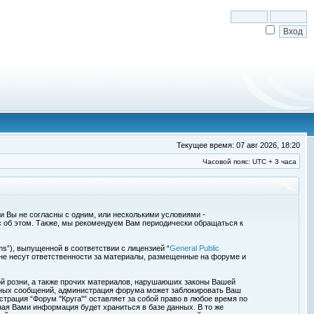
Текущее время: 07 авг 2026, 18:20
Часовой пояс: UTC + 3 часа
сли Вы не согласны с одним, или несколькими условиями -
с об этом. Также, мы рекомендуем Вам периодически обращаться к
s”), выпущенной в соответствии с лицензией “
General Public
 не несут ответственности за материалы, размещенные на форуме и
ой розни, а также прочих материалов, нарушаюших законы Вашей
обных сообщений, администрация форума может заблокировать Ваш
страция “Форум "Круга"” оставляет за собой право в любое время по
ная Вами информация будет храниться в базе данных. В то же