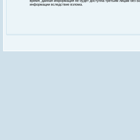
время, данная информация не будет доступна третьим лицам без Ваш
информации вследствие взлома.