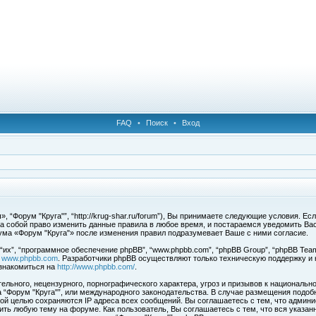
FAQ
•
Поиск
•
Вход
 “Форум "Круга"”, “http://krug-shar.ru/forum”), Вы принимаете следующие условия. Е
за собой право изменить данные правила в любое время, и постараемся уведомить Ва
ума «Форум "Круга"» после изменения правил подразумевает Ваше с ними согласие.
х”, “программное обеспечение phpBB”, “www.phpbb.com”, “phpBB Group”, “phpBB Team
с
www.phpbb.com
. Разработчики phpBB осуществляют только техническую поддержку и
знакомиться на
http://www.phpbb.com/
.
льного, нецензурного, порнографического характера, угроз и призывов к национальн
ма “Форум "Круга"”, или международного законодательства. В случае размещения под
той целью сохраняются IP адреса всех сообщений. Вы соглашаетесь с тем, что админи
ить любую тему на форуме. Как пользователь, Вы соглашаетесь с тем, что вся указан