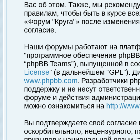
Вас об этом. Также, мы рекоменд
правилам, чтобы быть в курсе вс
«Форум "Круга"» после изменения
согласие.
Наши форумы работают на платфо
“программное обеспечение phpBB”
“phpBB Teams”), выпущенной в соо
License
” (в дальнейшем “GPL”). Д
www.phpbb.com
. Разработчики p
поддержку и не несут ответствен
форуме и действия администраци
можно ознакомиться на
http://ww
Вы подтверждаете своё согласие
оскорбительного, нецензурного, п
призывов к национальной розни, 