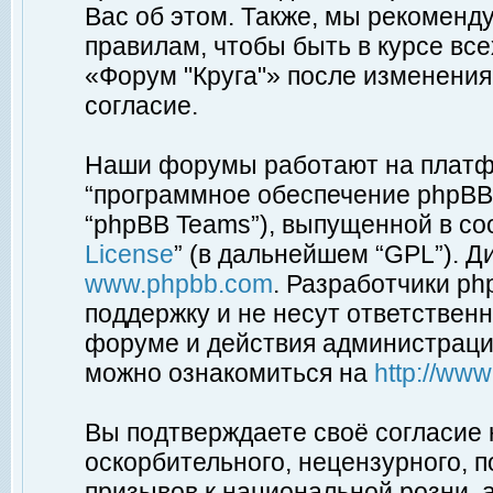
Вас об этом. Также, мы рекоменд
правилам, чтобы быть в курсе вс
«Форум "Круга"» после изменения
согласие.
Наши форумы работают на платфо
“программное обеспечение phpBB”
“phpBB Teams”), выпущенной в соо
License
” (в дальнейшем “GPL”). Д
www.phpbb.com
. Разработчики p
поддержку и не несут ответствен
форуме и действия администраци
можно ознакомиться на
http://ww
Вы подтверждаете своё согласие
оскорбительного, нецензурного, п
призывов к национальной розни, 